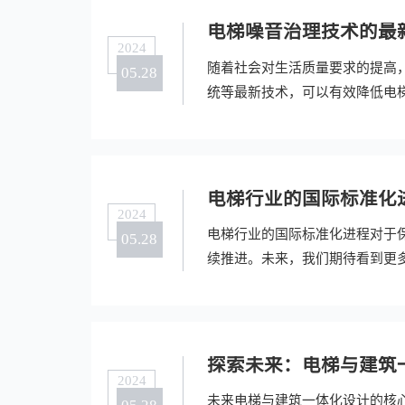
电梯噪音治理技术的最
2024
随着社会对生活质量要求的提高
05.28
统等最新技术，可以有效降低电
梯噪音问题将得到更好的解决。
电梯行业的国际标准化
2024
电梯行业的国际标准化进程对于
05.28
续推进。未来，我们期待看到更
探索未来：电梯与建筑
2024
未来电梯与建筑一体化设计的核