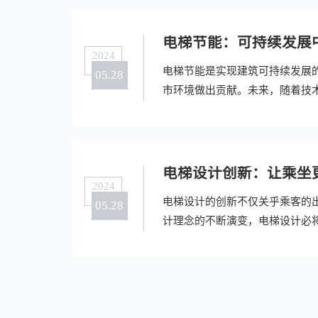
电梯节能：可持续发展
2024
电梯节能是实现建筑可持续发展
05.28
市环境做出贡献。未来，随着技
电梯设计创新：让乘坐
2024
电梯设计的创新不仅关乎乘客的
05.28
计理念的不断演变，电梯设计必
决方案能够启发更多设计师和相
未来电梯设计的更多惊喜与可能