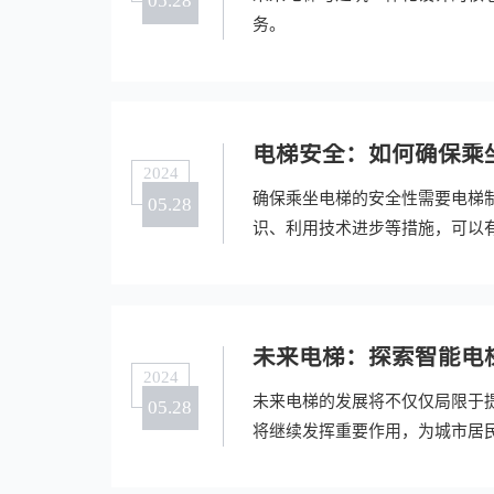
05.28
务。
电梯安全：如何确保乘
2024
确保乘坐电梯的安全性需要电梯
05.28
识、利用技术进步等措施，可以
安全性将得到持续的提升。
未来电梯：探索智能电
2024
未来电梯的发展将不仅仅局限于
05.28
将继续发挥重要作用，为城市居
为我们的生活带来更多惊喜和便