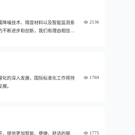
2136
震降噪技术、隔音材料以及智能监测系
的不断进步和创新，我们有理由相信电
1769
球化的深入发展，国际标准化工作将持
发展。
1775
开，提供更加智能、便捷、舒适的服