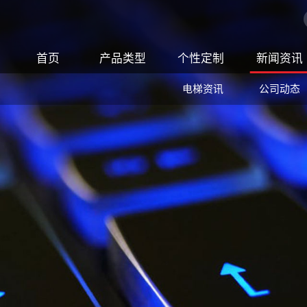
首页
产品类型
个性定制
新闻资讯
电梯资讯
公司动态