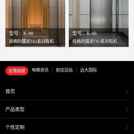
道，故可将轿厢打造得更宽
道，故可将轿厢打造得更宽
敞。检修过程安全、方便。
敞。检修过程安全、方便。
型号：K-88
型号：K-88
规格的描述TKJ系列有机房
规格的描述TKJ系列有机房
电梯，传统构造与现代无齿
电梯，传统构造与现代无齿
轮曳引机结合，更高效更稳
轮曳引机结合，更高效更稳
定。因曳引机安装于井道上
定。因曳引机安装于井道上
电梯资讯
前往旧站
远大国际
友情链接
方，轿厢可以充分占用井
方，轿厢可以充分占用井
道，故可将轿厢打造得更宽
道，故可将轿厢打造得更宽
敞。检修过程安全、方便。
敞。检修过程安全、方便。
首页
产品类型
个性定制