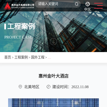
中文
工程案例
PROJECT CASE
首页
>
工程案例
>
国外工程
>
惠
州
惠州金叶大酒店
金
北美地区
建设时间：2022.11.08
叶
大