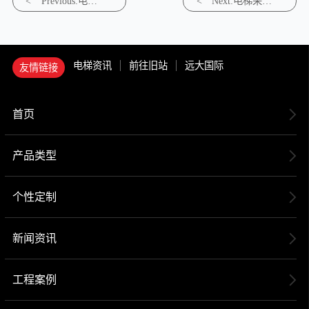
<
Previous:电梯
<
Next:电梯采购
安装：精确与
指南：性价比
安全的双重挑
与售后服务哪
战
家强
电梯资讯
前往旧站
远大国际
友情链接
首页
产品类型
个性定制
新闻资讯
工程案例