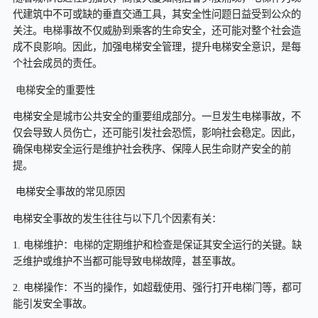
可
代建筑中不可或缺的垂直交通工具，其安全性问题日益受到公众的
关注。
电梯
事故不仅威胁到乘客的生命安全，还可能对整个社会造
忽
成不良影响。因此，加强电梯安全管理，提升电梯安全意识，是每
个社会成员的责任。
视
电梯
安全的重要性
的
电梯安全是城市公共安全的重要组成部分。一旦发生电梯事故，不
仅会导致人员伤亡，还可能引发社会恐慌，影响社会稳定。因此，
生
确保电梯安全运行是维护社会秩序、保障人民生命财产安全的前
提。
命
电梯安全事故的常见原因
线
电梯安全事故的发生往往与以下几个因素有关：
1. 电梯维护：
电梯
的定期维护和检查是保证其安全运行的关键。缺
乏维护或维护不当都可能导致
电梯
故障，甚至事故。
2. 电梯操作：不当的操作，如超载使用、强行打开电梯门等，都可
能引发安全事故。